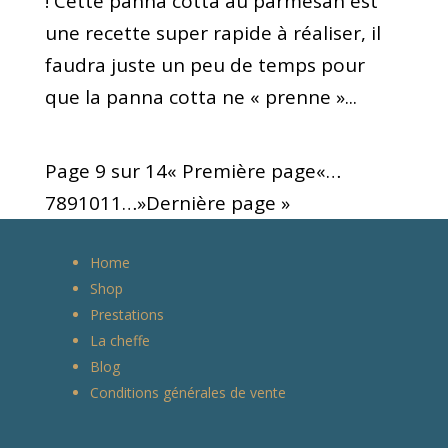
! Cette panna cotta au parmesan est
une recette super rapide à réaliser, il
faudra juste un peu de temps pour
que la panna cotta ne « prenne »...
Page 9 sur 14
« Première page
«
…
7
8
9
10
11
…
»
Dernière page »
Home
Shop
Prestations
La cheffe
Blog
Conditions générales de vente