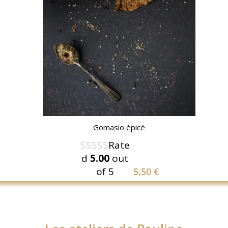
Gomasio épicé
Rate
d
5.00
out
of 5
5,50
€