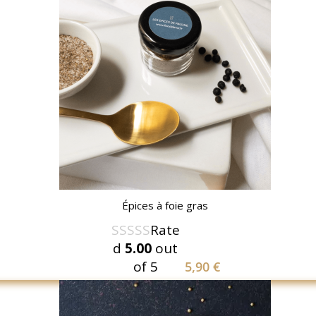
Épices à foie gras
Rate
d
5.00
out
of 5
5,90
€