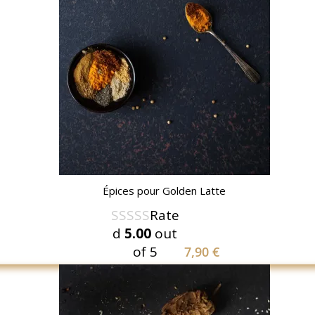
Épices pour Golden Latte
Rate
d
5.00
out
of 5
7,90
€