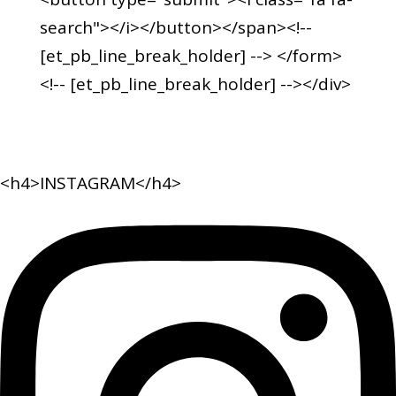
search"></i></button></span><!--
[et_pb_line_break_holder] --> </form>
<!-- [et_pb_line_break_holder] --></div>
<h4>INSTAGRAM</h4>