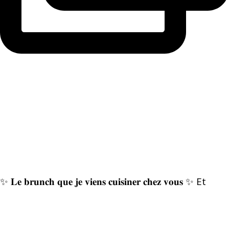
✨ 𝐋𝐞 𝐛𝐫𝐮𝐧𝐜𝐡 𝐪𝐮𝐞 𝐣𝐞 𝐯𝐢𝐞𝐧𝐬 𝐜𝐮𝐢𝐬𝐢𝐧𝐞𝐫 𝐜𝐡𝐞𝐳 𝐯𝐨𝐮𝐬 ✨ Et