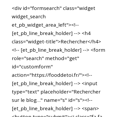
<div id="formsearch" class="widget
widget_search
et_pb_widget_area_left"><!--
[et_pb_line_break_holder] --> <h4
class="widget-title">Rechercher</h4>
<!-- [et_pb_line_break_holder] --> <form
role="search" method="get"
id="customform"
action="https://fooddetoi.fr/"><!--
[et_pb_line_break_holder] --> <input
type="text" placeholder="Rechercher
sur le blog…" name="s" id="s"><!--
[et_pb_line_break_holder] --> <span>
<button type="submit"><i class="fa fa-