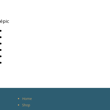
épic
Home
Shop