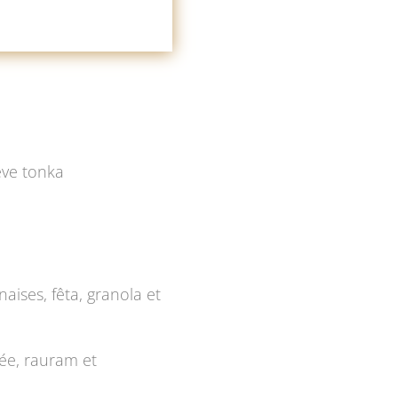
ève tonka
aises, fêta, granola et
sée, rauram et