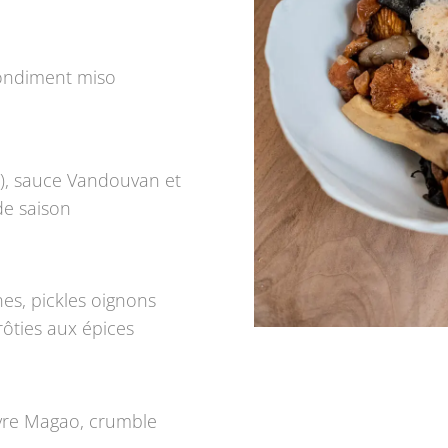
condiment miso
), sauce Vandouvan et
de saison
es, pickles oignons
rôties aux épices
ivre Magao, crumble