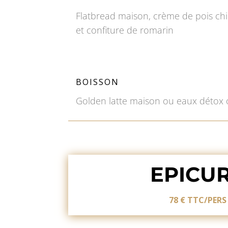
Flatbread maison, crème de pois chi
et confiture de romarin
BOISSON
Golden latte maison ou eaux déto
EPICU
78 € TTC/PERS