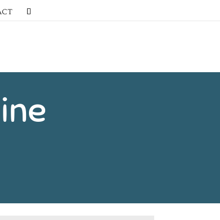
ACT
line