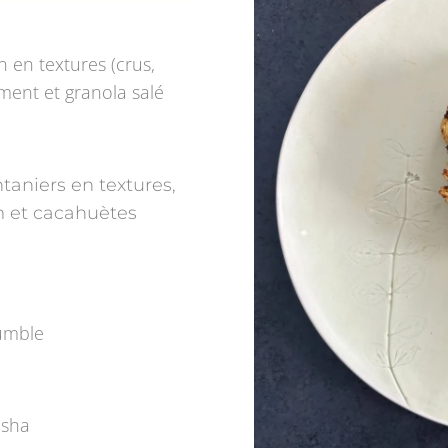
 en textures (crus,
moment et granola salé
ntaniers en textures,
m et cacahuètes
rumble
kasha