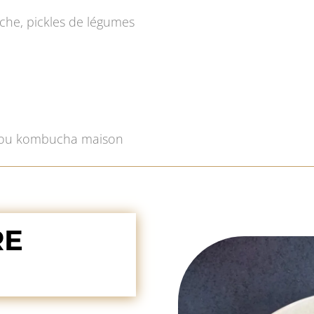
che, pickles de légumes
x ou kombucha maison
RE