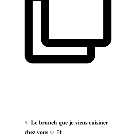
✨ 𝐋𝐞 𝐛𝐫𝐮𝐧𝐜𝐡 𝐪𝐮𝐞 𝐣𝐞 𝐯𝐢𝐞𝐧𝐬 𝐜𝐮𝐢𝐬𝐢𝐧𝐞𝐫
𝐜𝐡𝐞𝐳 𝐯𝐨𝐮𝐬 ✨ Et