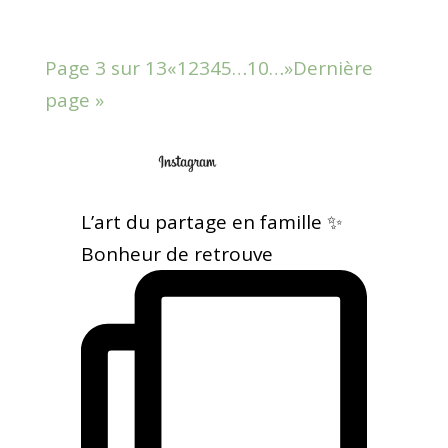
Page 3 sur 13
«
1
2
3
4
5
…
10
…
»
Dernière
page »
L’art du partage en famille ✨
Bonheur de retrouve