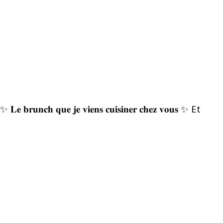
✨ 𝐋𝐞 𝐛𝐫𝐮𝐧𝐜𝐡 𝐪𝐮𝐞 𝐣𝐞 𝐯𝐢𝐞𝐧𝐬 𝐜𝐮𝐢𝐬𝐢𝐧𝐞𝐫 𝐜𝐡𝐞𝐳 𝐯𝐨𝐮𝐬 ✨ Et