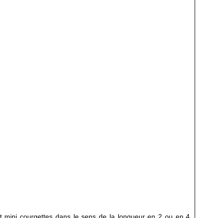
et mini courgettes dans le sens de la longueur en 2 ou en 4