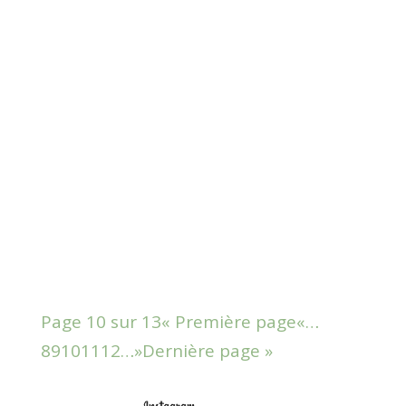
Petite sélection de mes restos coup
de coeur pendant ce voyage
culinaire à Shanghai …
Page 10 sur 13
« Première page
«
…
8
9
10
11
12
…
»
Dernière page »