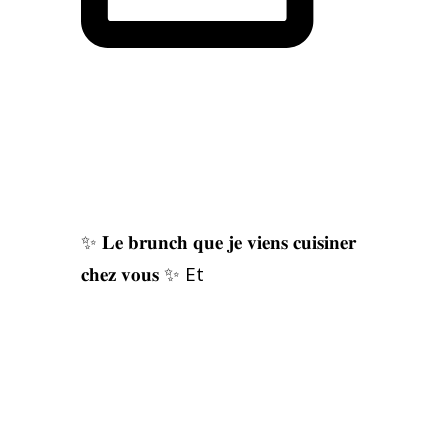
✨ 𝐋𝐞 𝐛𝐫𝐮𝐧𝐜𝐡 𝐪𝐮𝐞 𝐣𝐞 𝐯𝐢𝐞𝐧𝐬 𝐜𝐮𝐢𝐬𝐢𝐧𝐞𝐫
𝐜𝐡𝐞𝐳 𝐯𝐨𝐮𝐬 ✨ Et