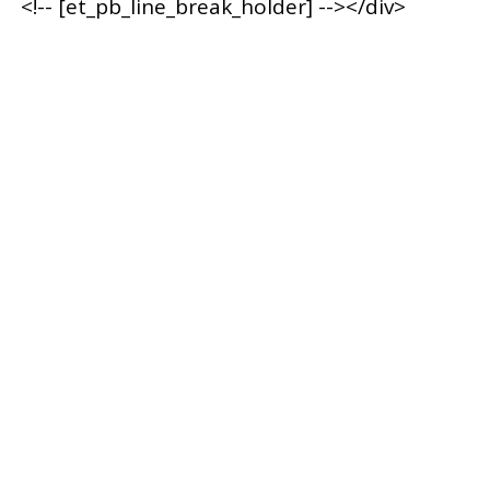
<!-- [et_pb_line_break_holder] --></div>