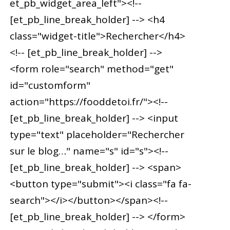
et_pb_widget_area_left"><!--
[et_pb_line_break_holder] --> <h4
class="widget-title">Rechercher</h4>
<!-- [et_pb_line_break_holder] -->
<form role="search" method="get"
id="customform"
action="https://fooddetoi.fr/"><!--
[et_pb_line_break_holder] --> <input
type="text" placeholder="Rechercher
sur le blog…" name="s" id="s"><!--
[et_pb_line_break_holder] --> <span>
<button type="submit"><i class="fa fa-
search"></i></button></span><!--
[et_pb_line_break_holder] --> </form>