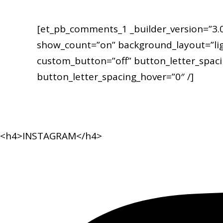
[et_pb_comments_1 _builder_version=”3.0
show_count=”on” background_layout=”ligh
custom_button=”off” button_letter_spac
button_letter_spacing_hover=”0″ /]
<h4>INSTAGRAM</h4>