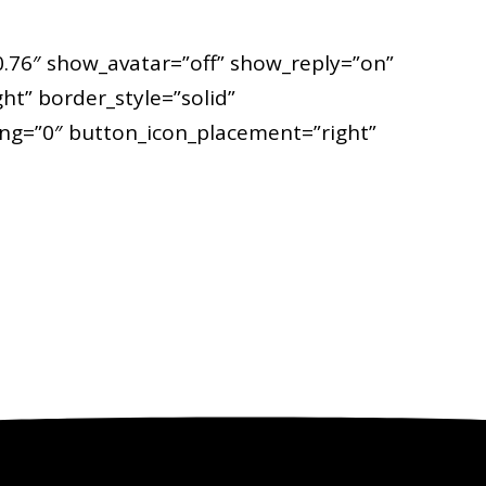
.76″ show_avatar=”off” show_reply=”on”
t” border_style=”solid”
ing=”0″ button_icon_placement=”right”