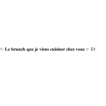
✨ 𝐋𝐞 𝐛𝐫𝐮𝐧𝐜𝐡 𝐪𝐮𝐞 𝐣𝐞 𝐯𝐢𝐞𝐧𝐬 𝐜𝐮𝐢𝐬𝐢𝐧𝐞𝐫 𝐜𝐡𝐞𝐳 𝐯𝐨𝐮𝐬 ✨ Et