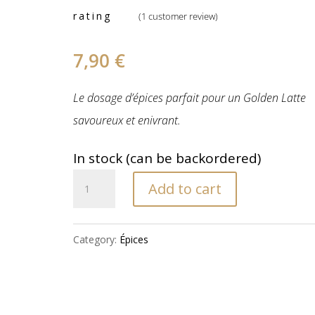
rating
(
1
customer review)
7,90
€
Le dosage d’épices parfait pour un Golden Latte
savoureux et enivrant.
In stock (can be backordered)
Épices
Add to cart
pour
Golden
Category:
Épices
Latte
quantity