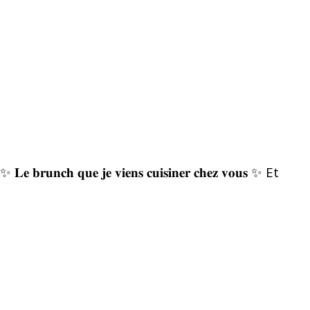
✨ 𝐋𝐞 𝐛𝐫𝐮𝐧𝐜𝐡 𝐪𝐮𝐞 𝐣𝐞 𝐯𝐢𝐞𝐧𝐬 𝐜𝐮𝐢𝐬𝐢𝐧𝐞𝐫 𝐜𝐡𝐞𝐳 𝐯𝐨𝐮𝐬 ✨ Et