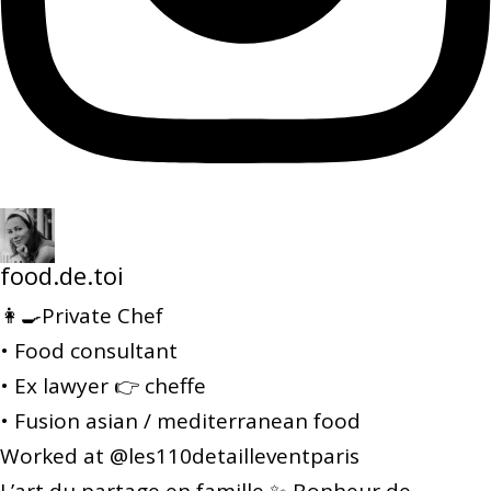
food.de.toi
👩‍🍳Private Chef
• Food consultant
• Ex lawyer 👉 cheffe
• Fusion asian / mediterranean food
Worked at @les110detailleventparis
L’art du partage en famille ✨ Bonheur de