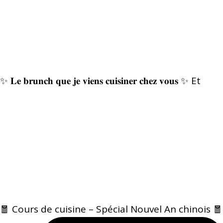
✨ 𝐋𝐞 𝐛𝐫𝐮𝐧𝐜𝐡 𝐪𝐮𝐞 𝐣𝐞 𝐯𝐢𝐞𝐧𝐬 𝐜𝐮𝐢𝐬𝐢𝐧𝐞𝐫 𝐜𝐡𝐞𝐳 𝐯𝐨𝐮𝐬 ✨ Et
🧧 Cours de cuisine – Spécial Nouvel An chinois 🧧