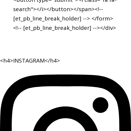
search"></i></button></span><!--
[et_pb_line_break_holder] --> </form>
<!-- [et_pb_line_break_holder] --></div>
<h4>INSTAGRAM</h4>