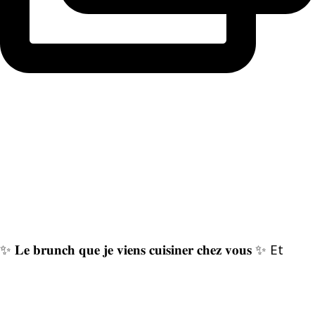
✨ 𝐋𝐞 𝐛𝐫𝐮𝐧𝐜𝐡 𝐪𝐮𝐞 𝐣𝐞 𝐯𝐢𝐞𝐧𝐬 𝐜𝐮𝐢𝐬𝐢𝐧𝐞𝐫 𝐜𝐡𝐞𝐳 𝐯𝐨𝐮𝐬 ✨ Et