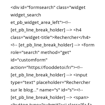
<div id="formsearch" class="widget
widget_search
et_pb_widget_area_left"><!--
[et_pb_line_break_holder] --> <h4
class="widget-title">Rechercher</h4>
<!-- [et_pb_line_break_holder] --> <form
role="search" method="get"
id="customform"
action="https://fooddetoi.fr/"><!--
[et_pb_line_break_holder] --> <input
type="text" placeholder="Rechercher
sur le blog…" name="s" id="s"><!--
[et_pb_line_break_holder] --> <span>
<button type="submit"><i class="fa fa-