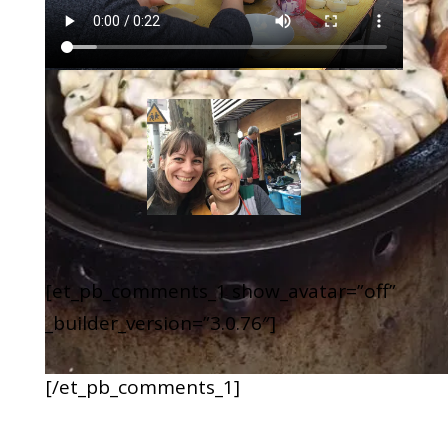
[et_pb_comments_1 show_avatar=”off”
_builder_version=”3.0.76″]
[/et_pb_comments_1]