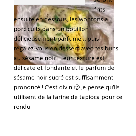
frits
ensuite en dessous, les wontons au
porc cuits dans un bouillon
délicieusement parfumé… puis
régalez-vous en
dessert
avec ces buns
au sésame noir ! Leur texture est
délicate et fondante et le parfum de
sésame noir sucré est suffisamment
prononcé ! C’est divin 🙂 Je pense qu’ils
utilisent de la farine de tapioca pour ce
rendu.