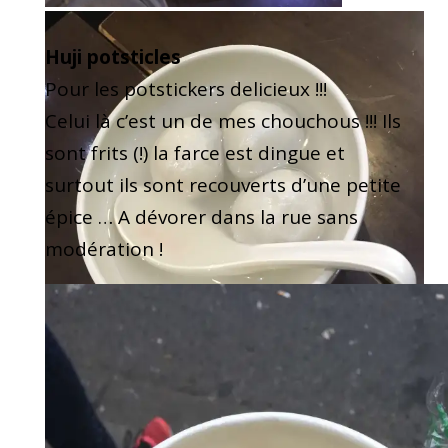
Huji potsticles
Pour les potstickers delicieux !!!
Celui là c’est un de mes chouchous !!! Ils
sont frits (!) la farce est dingue et
surtout ils sont recouverts d’une petite
épice … A dévorer dans la rue sans
modération !