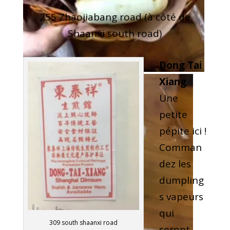
255 Zhaojiabang road (à côté de
Shaanxi south road)
Dong Tai
Xiang
Une
petite
pépite ici !
Comman
dez les
dumpling
s vapeurs
qui
309 south shaanxi road
seront