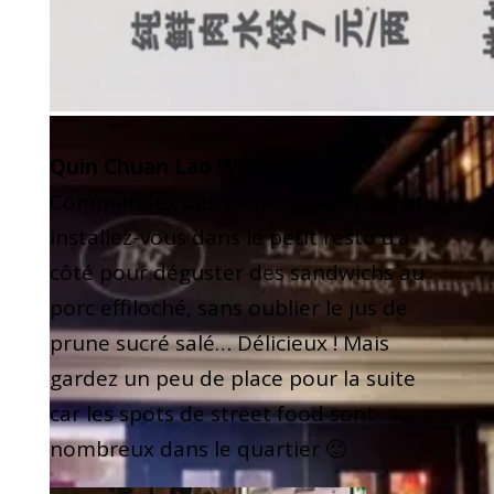
devanture du resto (quartier de l’Iapm)
Quin Chuan Lao Wan
Commandez des crêpes asiatiques et
installez-vous dans le petit resto d’à
côté pour déguster des sandwichs au
porc effiloché, sans oublier le jus de
prune sucré salé… Délicieux ! Mais
gardez un peu de place pour la suite
car les spots de street food sont
nombreux dans le quartier 🙂