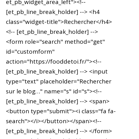
et_pb_widget_area_left"><!--
[et_pb_line_break_holder] --> <h4
class="widget-title">Rechercher</h4>
<!-- [et_pb_line_break_holder] -->
<form role="search" method="get"
id="customform"
action="https://fooddetoi.fr/"><!--
[et_pb_line_break_holder] --> <input
type="text" placeholder="Rechercher
sur le blog…" name="s" id="s"><!--
[et_pb_line_break_holder] --> <span>
<button type="submit"><i class="fa fa-
search"></i></button></span><!--
[et_pb_line_break_holder] --> </form>