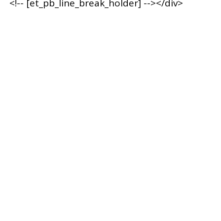
<!-- [et_pb_line_break_holder] --></div>