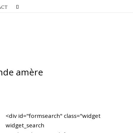
ACT
mande amère
<div id="formsearch" class="widget
widget_search