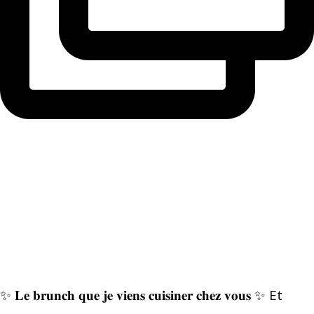
✨ 𝐋𝐞 𝐛𝐫𝐮𝐧𝐜𝐡 𝐪𝐮𝐞 𝐣𝐞 𝐯𝐢𝐞𝐧𝐬 𝐜𝐮𝐢𝐬𝐢𝐧𝐞𝐫 𝐜𝐡𝐞𝐳 𝐯𝐨𝐮𝐬 ✨ Et