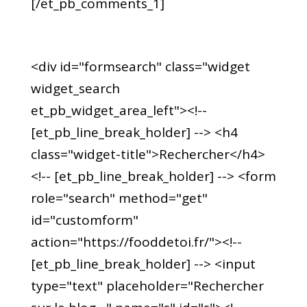
[/et_pb_comments_1]
<div id="formsearch" class="widget
widget_search
et_pb_widget_area_left"><!--
[et_pb_line_break_holder] --> <h4
class="widget-title">Rechercher</h4>
<!-- [et_pb_line_break_holder] --> <form
role="search" method="get"
id="customform"
action="https://fooddetoi.fr/"><!--
[et_pb_line_break_holder] --> <input
type="text" placeholder="Rechercher