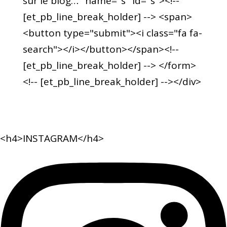
sur le blog…" name="s" id="s"><!--
[et_pb_line_break_holder] --> <span>
<button type="submit"><i class="fa fa-
search"></i></button></span><!--
[et_pb_line_break_holder] --> </form>
<!-- [et_pb_line_break_holder] --></div>
<h4>INSTAGRAM</h4>