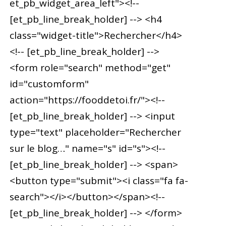
et_pb_widget_area_left"><!--
[et_pb_line_break_holder] --> <h4
class="widget-title">Rechercher</h4>
<!-- [et_pb_line_break_holder] -->
<form role="search" method="get"
id="customform"
action="https://fooddetoi.fr/"><!--
[et_pb_line_break_holder] --> <input
type="text" placeholder="Rechercher
sur le blog…" name="s" id="s"><!--
[et_pb_line_break_holder] --> <span>
<button type="submit"><i class="fa fa-
search"></i></button></span><!--
[et_pb_line_break_holder] --> </form>