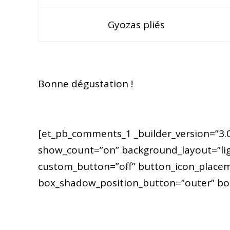
Gyozas pliés
Bonne dégustation !
[et_pb_comments_1 _builder_version=”3.0
show_count=”on” background_layout=”ligh
custom_button=”off” button_icon_placem
box_shadow_position_button=”outer” box